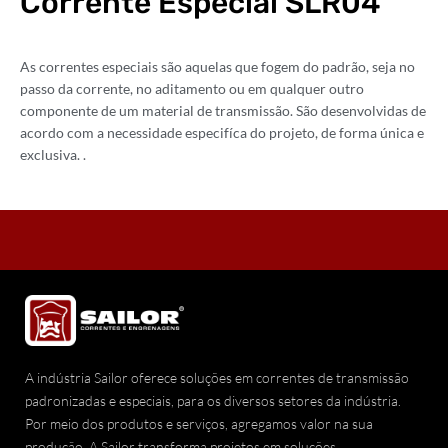
Corrente Especial SLR04
As correntes especiais são aquelas que fogem do padrão, seja no
passo da corrente, no aditamento ou em qualquer outro
componente de um material de transmissão. São desenvolvidas de
acordo com a necessidade especifíca do projeto, de forma única e
exclusiva. .
A indústria Sailor oferece soluções em correntes de transmissão
padronizadas e especiais, para os diversos setores da indústria.
Por meio dos produtos e serviços, agregamos valor na sua
produção. A Sailor transforma projetos em soluções.