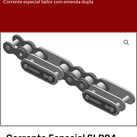
Corrente especial Sailor com emenda dupla