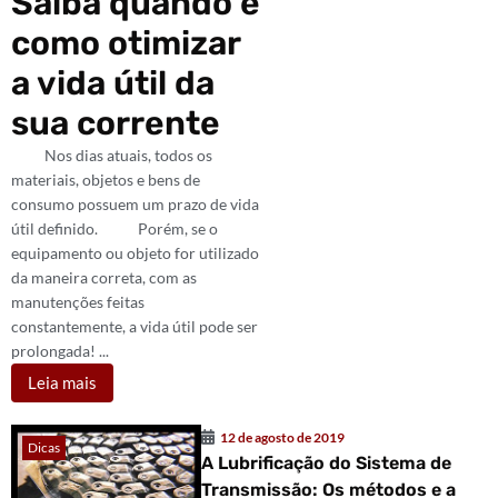
Saiba quando e
como otimizar
a vida útil da
sua corrente
Nos dias atuais, todos os
materiais, objetos e bens de
consumo possuem um prazo de vida
útil definido. Porém, se o
equipamento ou objeto for utilizado
da maneira correta, com as
manutenções feitas
constantemente, a vida útil pode ser
prolongada! ...
Leia mais
12 de agosto de 2019
Dicas
A Lubrificação do Sistema de
Transmissão: Os métodos e a