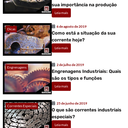
sua importância na produção
Leia mais
6 de agosto de 2019
Dicas
Como está a situação da sua
corrente hoje?
Leia mais
2 de julho de 2019
Engrenagens
Engrenagens Industriais: Quais
são os tipos e funções
Leia mais
25 de junho de 2019
Correntes Especiais
O que são correntes industriais
especiais?
Leia mais