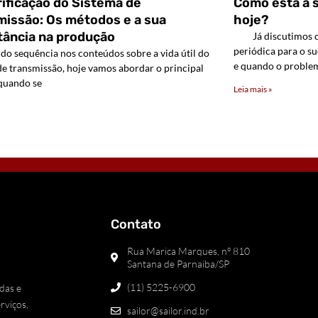
ificação do Sistema de
Como está a s
missão: Os métodos e a sua
hoje?
tância na produção
Já discutimos o 
periódica para o 
equência nos conteúdos sobre a vida útil do
e quando o problem
de transmissão, hoje vamos abordar o principal
quando se
Leia mais »
»
Contato
Rua Marica Marques, nº 810
Santana de Parnaiba/SP
(11) 5225-6900
das e
rviços,
sailor@sailor.ind.br