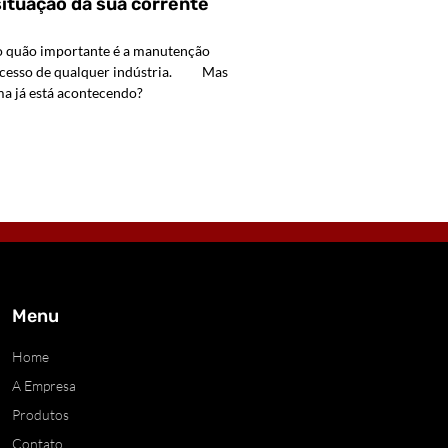
ituação da sua corrente
quão importante é a manutenção
sucesso de qualquer indústria. Mas
a já está acontecendo?
Menu
Home
A Empresa
Produtos
Contato