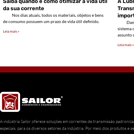
Saiba quando e como otimizar a vida útil
A Lubr
da sua corrente
Trans
impor
Nos dias atuais, todos os materiais, objetos e bens
de consumo possuem um prazo de vida útil definido.
Dando s
sistema 
Leia mais »
assunto 
Leia mais 
A indústria Sailor oferece soluções em correntes de transmissão padroniza
especiais, para os diversos setores da indústria. Por meio dos produtos e se